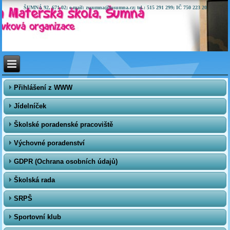
ŠUMNÁ 92, 671 02; e-mail: zssumna@zssumna.cz; tel.: 515 291 299; IČ 750 223 20
Přihlášení z WWW
Jídelníček
Školské poradenské pracoviště
Výchovné poradenství
GDPR (Ochrana osobních údajů)
Školská rada
SRPŠ
Sportovní klub