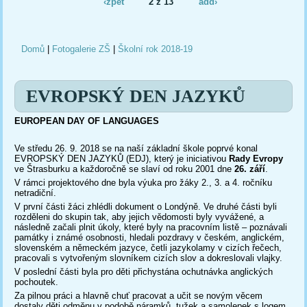
‹zpět
2 z 13
add›
Domů
|
Fotogalerie ZŠ
|
Školní rok 2018-19
Jste zde
EVROPSKÝ DEN JAZYKŮ
EUROPEAN DAY OF LANGUAGES
Ve středu 26. 9. 2018 se na naší základní škole poprvé konal
EVROPSKÝ DEN JAZYKŮ (EDJ), který je iniciativou
Rady Evropy
ve Štrasburku a každoročně se slaví od roku 2001 dne
26. září
.
V rámci projektového dne byla výuka pro žáky 2., 3. a 4. ročníku
netradiční.
V první části žáci zhlédli dokument o Londýně. Ve druhé části byli
rozděleni do skupin tak, aby jejich vědomosti byly vyvážené, a
následně začali plnit úkoly, které byly na pracovním listě – poznávali
památky i známé osobnosti, hledali pozdravy v českém, anglickém,
slovenském a německém jazyce, četli jazykolamy v cizích řečech,
pracovali s vytvořeným slovníkem cizích slov a dokreslovali vlajky.
V poslední části byla pro děti přichystána ochutnávka anglických
pochoutek.
Za pilnou práci a hlavně chuť pracovat a učit se novým věcem
dostaly děti odměnu v podobě náramků, tužek a samolepek s logem