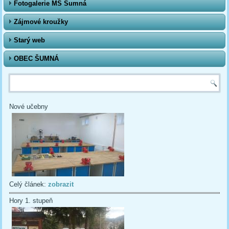
Fotogalerie MŠ Šumná
Zájmové kroužky
Starý web
OBEC ŠUMNÁ
Vyhledávání
Nové učebny
Celý článek:
zobrazit
Hory 1. stupeň