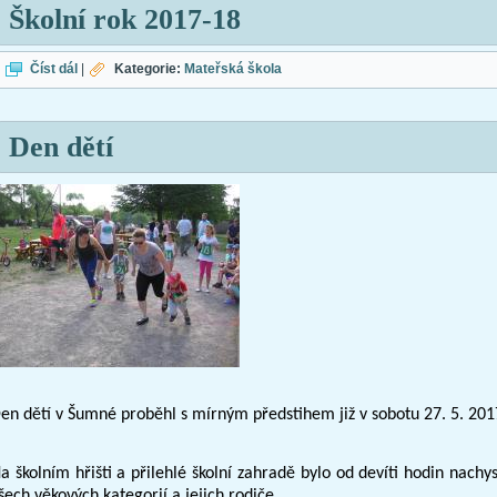
Školní rok 2017-18
Školní rok 2017-18
Číst dál
|
Kategorie:
Mateřská škola
Den dětí
en dětí v Šumné proběhl s mírným předstihem již v sobotu 27. 5. 201
a školním hřišti a přilehlé školní zahradě bylo od devíti hodin nachy
šech věkových kategorií a jejich rodiče.