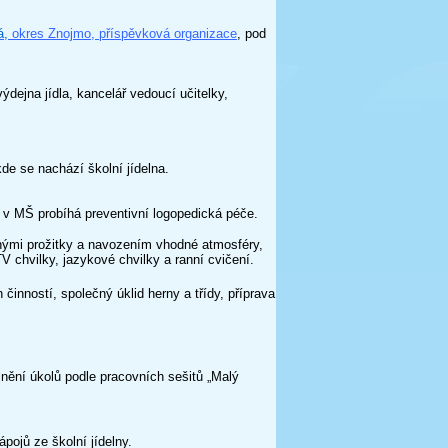
á,
okres Znojmo, příspěvková organizace
, pod
výdejna jídla, kancelář vedoucí učitelky,
kde se nachází školní jídelna.
v MŠ probíhá preventivní logopedická péče.
čnými prožitky a navozením vhodné atmosféry,
V chvilky, jazykové chvilky a ranní cvičení.
činností, společný úklid herny a třídy, příprava
plnění úkolů podle pracovních sešitů „Malý
pojů ze školní jídelny.