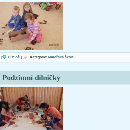
Tvoření s kaštany
Číst dál
|
Kategorie:
Mateřská škola
Podzimní dílničky