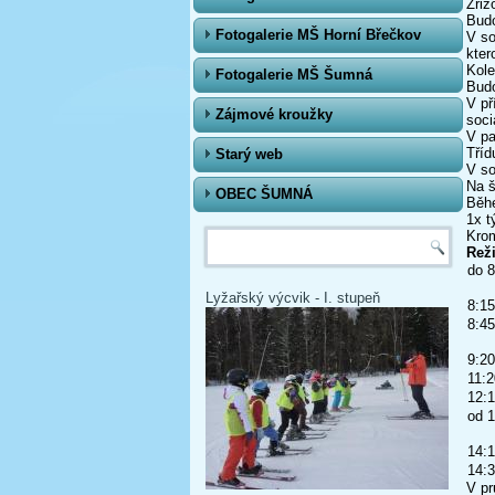
Zřiz
Budo
Fotogalerie MŠ Horní Břečkov
V so
kter
Kole
Fotogalerie MŠ Šumná
Budo
V př
Zájmové kroužky
soci
V pa
Tříd
Starý web
V so
Na š
OBEC ŠUMNÁ
Běh
1x t
Vyhledávání
Krom
Rež
do 8
Lyžařský výcvik - I. stupeň
8:15
8:45
9:20
11:2
12:1
od 1
14:1
14:3
V pr