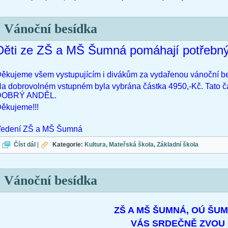
Vánoční besídka
Děti ze ZŠ a MŠ Šumná pomáhají potřebn
ěkujeme všem vystupujícím i divákům za vydařenou vánoční b
a dobrovolném vstupném byla vybrána částka 4950,-Kč. Tato č
DOBRÝ ANDĚL.
ěkujeme!!!
edení ZŠ a MŠ Šumná
Vánoční besídka
Číst dál
|
Kategorie:
Kultura
Mateřská škola
Základní škola
Vánoční besídka
ZŠ A MŠ ŠUMNÁ, OÚ ŠU
VÁS SRDEČNĚ ZVOU