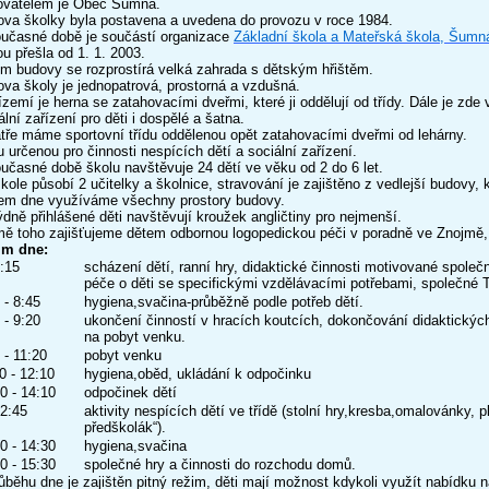
ovatelem je Obec Šumná.
va školky byla postavena a uvedena do provozu v roce 1984.
učasné době je součástí organizace
Základní škola a Mateřská škola, Šumn
ou přešla od 1. 1. 2003.
m budovy se rozprostírá velká zahrada s dětským hřištěm.
va školy je jednopatrová, prostorná a vzdušná.
ízemí je herna se zatahovacími dveřmi, které ji oddělují od třídy. Dále je zde 
ální zařízení pro děti i dospělé a šatna.
tře máme sportovní třídu oddělenou opět zatahovacími dveřmi od lehárny.
u určenou pro činnosti nespících dětí a sociální zařízení.
učasné době školu navštěvuje 24 dětí ve věku od 2 do 6 let.
kole působí 2 učitelky a školnice, stravování je zajištěno z vedlejší budovy, 
em dne využíváme všechny prostory budovy.
ýdně přihlášené děti navštěvují kroužek angličtiny pro nejmenší.
ě toho zajišťujeme dětem odbornou logopedickou péči v poradně ve Znojmě, 
im dne:
:15
scházení dětí, ranní hry, didaktické činnosti motivované spole
péče o děti se specifickými vzdělávacími potřebami, společné T
 - 8:45
hygiena,svačina-průběžně podle potřeb dětí.
 - 9:20
ukončení činností v hracích koutcích, dokončování didaktických 
na pobyt venku.
 - 11:20
pobyt venku
0 - 12:10
hygiena,oběd, ukládání k odpočinku
0 - 14:10
odpočinek dětí
2:45
aktivity nespících dětí ve třídě (stolní hry,kresba,omalovánky, 
předškolák“).
0 - 14:30
hygiena,svačina
0 - 15:30
společné hry a činnosti do rozchodu domů.
ůběhu dne je zajištěn pitný režim, děti mají možnost kdykoli využít nabídku ná