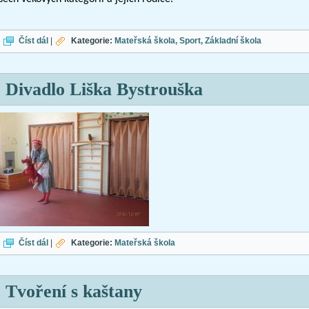
Den dětí
Číst dál
|
Kategorie:
Mateřská škola
Sport
Základní škola
Divadlo Liška Bystrouška
Divadlo Liška Bystrouška
Číst dál
|
Kategorie:
Mateřská škola
Tvoření s kaštany