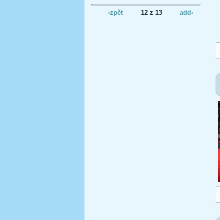
‹zpět
12 z 13
add›