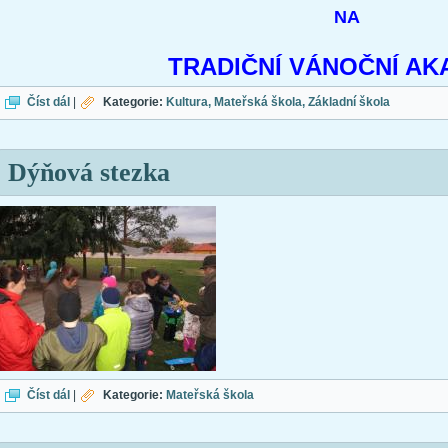
NA
TRADIČNÍ VÁNOČNÍ AK
Vánoční besídka
Číst dál
|
Kategorie:
Kultura
Mateřská škola
Základní škola
Dýňová stezka
Dýňová stezka
Číst dál
|
Kategorie:
Mateřská škola