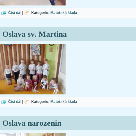
Podzimní dílničky
Číst dál
|
Kategorie:
Mateřská škola
Oslava sv. Martina
Oslava sv. Martina
Číst dál
|
Kategorie:
Mateřská škola
Oslava narozenin