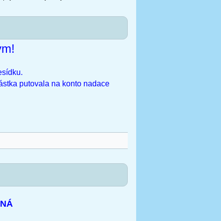
ým!
esídku.
ástka putovala na konto nadace
MNÁ