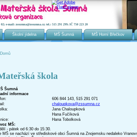
2; e-mail: zssumna@zssumna.cz; tel.: 515 291 299; IČ 750 223 20
Školní jídelna
MŠ Šumná
MŠ Horní Břečkov
Domů
Jste zde
Mateřská škola
ladní informace
fon:
606 844 143, 515 291 071
il:
chaloupkova@zssumna.cz
elka:
Jana Chaloupková
Hana Fučíková
nice:
Hana Tobolková
voz MŠ:
ělí - pátek od 6:30 do 15:30.
 MŠ se nachází ve střediskové obci Šumná na Znojemsku nedaleko Vranovs