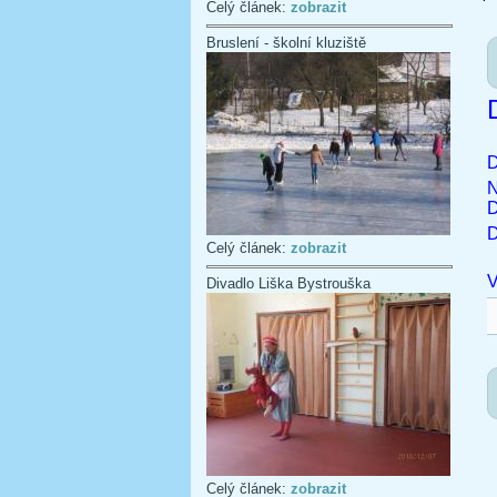
Celý článek:
zobrazit
Bruslení - školní kluziště
D
N
D
Celý článek:
zobrazit
V
Divadlo Liška Bystrouška
Celý článek:
zobrazit