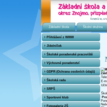
ŠUMNÁ 92, 671 0
Základní škola
Školní družina
Přihlášení z WWW
Jídelníček
Školské poradenské pracoviště
Výchovné poradenství
GDPR (Ochrana osobních údajů)
Zák
Tele
Školská rada
E-ma
Učit
SRPŠ
Škol
Pro
Sportovní klub
Pond
Naše
Fotogalerie ZŠ