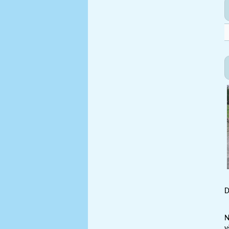
D
N
v