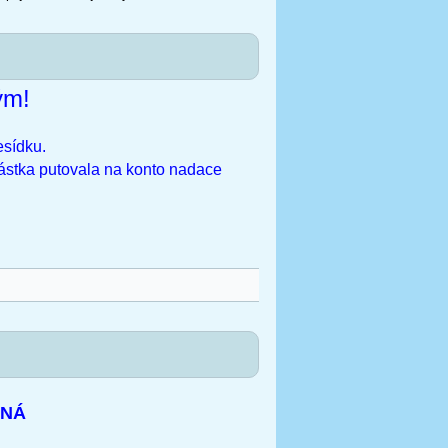
ým!
esídku.
ástka putovala na konto nadace
MNÁ