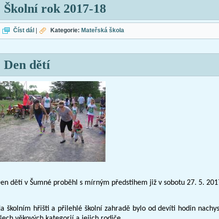
Školní rok 2017-18
Školní rok 2017-18
Číst dál
|
Kategorie:
Mateřská škola
Den dětí
en dětí v Šumné proběhl s mírným předstihem již v sobotu 27. 5. 201
a školním hřišti a přilehlé školní zahradě bylo od devíti hodin nachy
šech věkových kategorií a jejich rodiče.