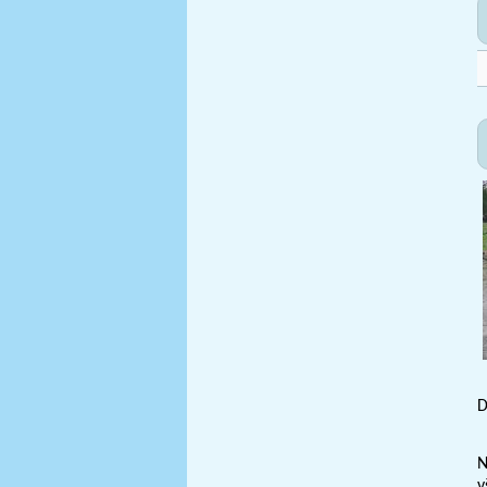
D
N
v