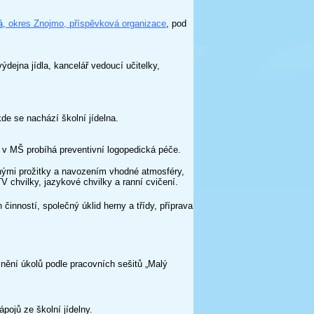
á,
okres Znojmo, příspěvková organizace
, pod
výdejna jídla, kancelář vedoucí učitelky,
kde se nachází školní jídelna.
v MŠ probíhá preventivní logopedická péče.
čnými prožitky a navozením vhodné atmosféry,
V chvilky, jazykové chvilky a ranní cvičení.
činností, společný úklid herny a třídy, příprava
plnění úkolů podle pracovních sešitů „Malý
pojů ze školní jídelny.