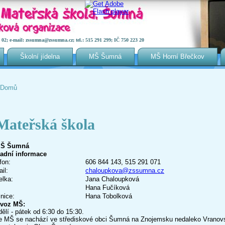
2; e-mail: zssumna@zssumna.cz; tel.: 515 291 299; IČ 750 223 20
Školní jídelna
MŠ Šumná
MŠ Horní Břečkov
Domů
Jste zde
Mateřská škola
ladní informace
fon:
606 844 143, 515 291 071
il:
chaloupkova@zssumna.cz
elka:
Jana Chaloupková
Hana Fučíková
nice:
Hana Tobolková
voz MŠ:
ělí - pátek od 6:30 do 15:30.
 MŠ se nachází ve střediskové obci Šumná na Znojemsku nedaleko Vranovs