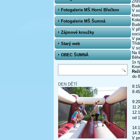
Zřiz
Budo
Fotogalerie MŠ Horní Břečkov
V so
kter
Kole
Fotogalerie MŠ Šumná
Budo
V př
Zájmové kroužky
soci
V pa
Tříd
Starý web
V so
Na š
OBEC ŠUMNÁ
Běh
1x t
Vyhledávání
Krom
Rež
do 8
DEN DĚTÍ
8:15
8:45
9:20
11:2
12:1
od 1
14:1
14:3
V pr