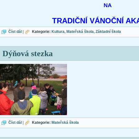
NA
TRADIČNÍ VÁNOČNÍ AK
Vánoční besídka
Číst dál
|
Kategorie:
Kultura
Mateřská škola
Základní škola
Dýňová stezka
Dýňová stezka
Číst dál
|
Kategorie:
Mateřská škola