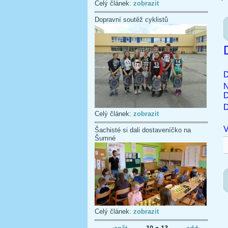
Celý článek:
zobrazit
Dopravní soutěž cyklistů
D
N
D
Celý článek:
zobrazit
V
Šachisté si dali dostaveníčko na
Šumné
Celý článek:
zobrazit
‹zpět
10 z 13
add›