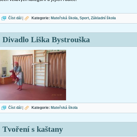
Den dětí
Číst dál
|
Kategorie:
Mateřská škola
Sport
Základní škola
Divadlo Liška Bystrouška
Divadlo Liška Bystrouška
Číst dál
|
Kategorie:
Mateřská škola
Tvoření s kaštany