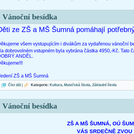
Vánoční besídka
Děti ze ZŠ a MŠ Šumná pomáhají potřebn
ěkujeme všem vystupujícím i divákům za vydařenou vánoční b
a dobrovolném vstupném byla vybrána částka 4950,-Kč. Tato č
DOBRÝ ANDĚL.
ěkujeme!!!
edení ZŠ a MŠ Šumná
Vánoční besídka
Číst dál
|
Kategorie:
Kultura
Mateřská škola
Základní škola
Vánoční besídka
ZŠ A MŠ ŠUMNÁ, OÚ ŠU
VÁS SRDEČNĚ ZVOU