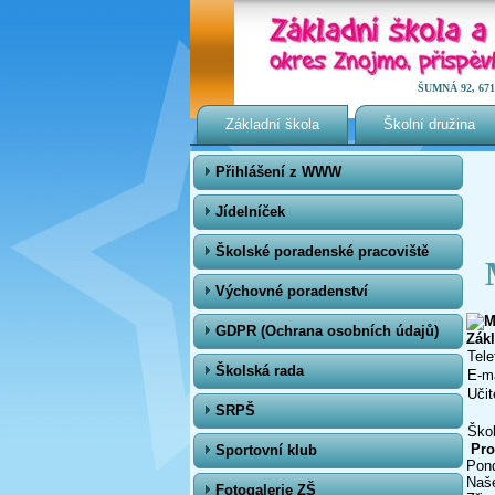
ŠUMNÁ 92, 671 0
Základní škola
Školní družina
Přihlášení z WWW
Jídelníček
Školské poradenské pracoviště
Výchovné poradenství
GDPR (Ochrana osobních údajů)
Zák
Tele
Školská rada
E-ma
Učit
SRPŠ
Škol
Pro
Sportovní klub
Pond
Naše
Fotogalerie ZŠ