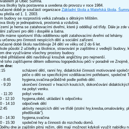
ovatelem je Obec Šumná.
va školky byla postavena a uvedena do provozu v roce 1984.
učasné době je součástí organizace
Základní škola a Mateřská škola, Šumn
ou přešla od 1. 1. 2003.
m budovy se rozprostírá velká zahrada s dětským hřištěm.
va školy je jednopatrová, prostorná a vzdušná.
ízemí je herna se zatahovacími dveřmi, které ji oddělují od třídy. Dále je zde 
ální zařízení pro děti i dospělé a šatna.
tře máme sportovní třídu oddělenou opět zatahovacími dveřmi od lehárny.
u určenou pro činnosti nespících dětí a sociální zařízení.
učasné době školu navštěvuje 24 dětí ve věku od 2 do 6 let.
kole působí 2 učitelky a školnice, stravování je zajištěno z vedlejší budovy, 
em dne využíváme všechny prostory budovy.
ýdně přihlášené děti navštěvují kroužek angličtiny pro nejmenší.
ě toho zajišťujeme dětem odbornou logopedickou péči v poradně ve Znojmě, 
im dne:
:15
scházení dětí, ranní hry, didaktické činnosti motivované spole
péče o děti se specifickými vzdělávacími potřebami, společné T
 - 8:45
hygiena,svačina-průběžně podle potřeb dětí.
 - 9:20
ukončení činností v hracích koutcích, dokončování didaktických 
na pobyt venku.
 - 11:20
pobyt venku
0 - 12:10
hygiena,oběd, ukládání k odpočinku
0 - 14:10
odpočinek dětí
2:45
aktivity nespících dětí ve třídě (stolní hry,kresba,omalovánky, 
předškolák“).
0 - 14:30
hygiena,svačina
0 - 15:30
společné hry a činnosti do rozchodu domů.
ůběhu dne je zajištěn pitný režim, děti mají možnost kdykoli využít nabídku ná