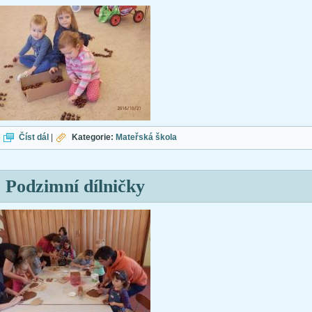
Tvoření s kaštany
Číst dál
|
Kategorie:
Mateřská škola
Podzimní dílničky