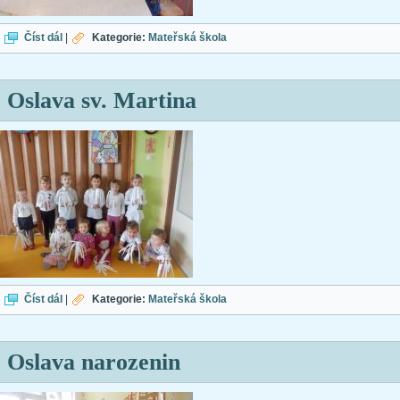
Podzimní dílničky
Číst dál
|
Kategorie:
Mateřská škola
Oslava sv. Martina
Oslava sv. Martina
Číst dál
|
Kategorie:
Mateřská škola
Oslava narozenin