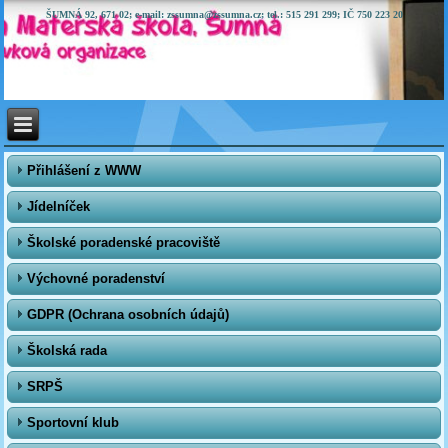
ŠUMNÁ 92, 671 02; e-mail: zssumna@zssumna.cz; tel.: 515 291 299; IČ 750 223 20
Přihlášení z WWW
Jídelníček
Školské poradenské pracoviště
Výchovné poradenství
GDPR (Ochrana osobních údajů)
Školská rada
SRPŠ
Sportovní klub