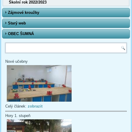
Školní rok 2022/2023
Zájmové kroužky
Starý web
OBEC ŠUMNÁ
Vyhledávání
Nové učebny
Celý článek:
zobrazit
Hory 1. stupeň