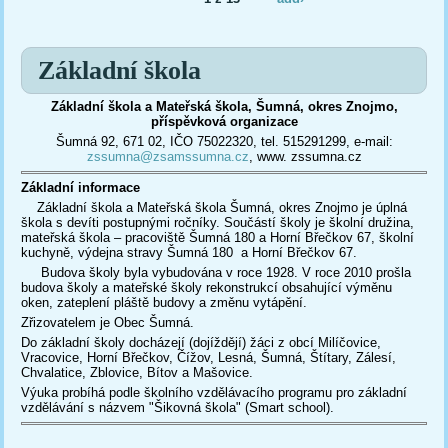
Základní škola
Základní škola a Mateřská škola, Šumná, okres Znojmo,
příspěvková organizace
Šumná 92, 671 02, IČO 75022320, tel. 515291299, e-mail:
zssumna@zsamssumna.cz
, www. zssumna.cz
Základní informace
Základní škola a Mateřská škola Šumná, okres Znojmo je úplná
škola s devíti postupnými ročníky. Součástí školy je školní družina,
mateřská škola – pracoviště Šumná 180 a Horní Břečkov 67, školní
kuchyně, výdejna stravy Šumná 180 a Horní Břečkov 67.
Budova školy byla vybudována v roce 1928. V roce 2010 prošla
budova školy a mateřské školy rekonstrukcí obsahující výměnu
oken, zateplení pláště budovy a změnu vytápění.
Zřizovatelem je Obec Šumná.
Do základní školy docházejí (dojíždějí) žáci z obcí Milíčovice,
Vracovice, Horní Břečkov, Čížov, Lesná, Šumná, Štítary, Zálesí,
Chvalatice, Zblovice, Bítov a Mašovice.
Výuka probíhá podle školního vzdělávacího programu pro základní
vzdělávání s názvem "Šikovná škola" (Smart school).