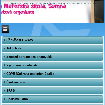
ŠUMNÁ 92, 671 02; e-mail: zssumna@zssumna.cz; tel.: 515 291 299; IČ 750 223 20
Přihlášení z WWW
Jídelníček
Školské poradenské pracoviště
Výchovné poradenství
GDPR (Ochrana osobních údajů)
Školská rada
SRPŠ
Sportovní klub