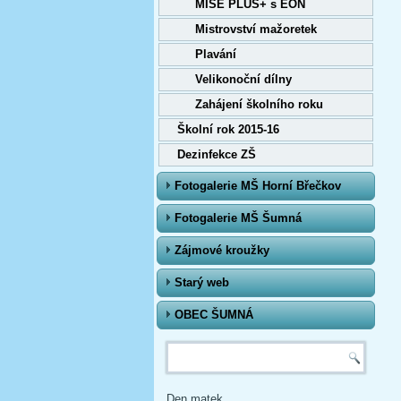
MISE PLUS+ s EON
Mistrovství mažoretek
Plavání
Velikonoční dílny
Zahájení školního roku
Školní rok 2015-16
Dezinfekce ZŠ
Fotogalerie MŠ Horní Břečkov
Fotogalerie MŠ Šumná
Zájmové kroužky
Starý web
OBEC ŠUMNÁ
Vyhledávání
Den matek