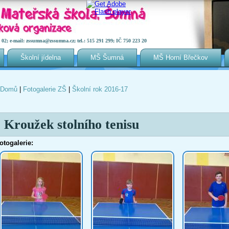
2; e-mail: zssumna@zssumna.cz; tel.: 515 291 299; IČ 750 223 20
Školní jídelna
MŠ Šumná
MŠ Horní Břečkov
Domů
|
Fotogalerie ZŠ
|
Školní rok 2016-17
Jste zde
Kroužek stolního tenisu
otogalerie: