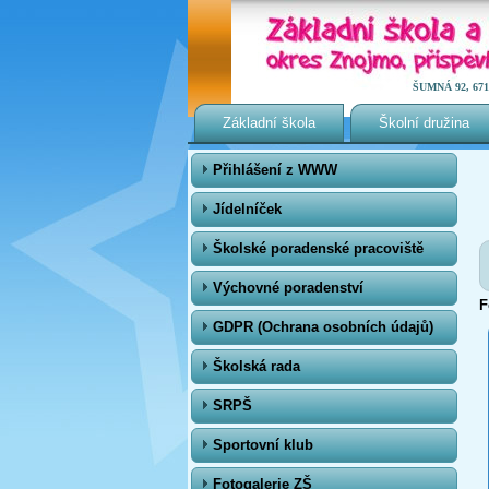
ŠUMNÁ 92, 671 0
Základní škola
Školní družina
Přihlášení z WWW
Jídelníček
Školské poradenské pracoviště
Výchovné poradenství
F
GDPR (Ochrana osobních údajů)
Školská rada
SRPŠ
Sportovní klub
Fotogalerie ZŠ