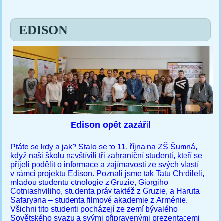
Jste zde
EDISON
Edison opět zazářil
Ptáte se kdy a jak? Stalo se to 11. října na ZŠ Šumná,
když naši školu navštívili tři zahraniční studenti, kteří se
přijeli podělit o informace a zajímavosti ze svých vlastí
v rámci projektu Edison. Poznali jsme tak Tatu Chrdileli,
mladou studentu etnologie z Gruzie, Giorgiho
Cotniashviliho, studenta práv taktéž z Gruzie, a Haruta
Safaryana – studenta filmové akademie z Arménie.
Všichni tito studenti pocházejí ze zemí bývalého
Sovětského svazu a svými připravenými prezentacemi