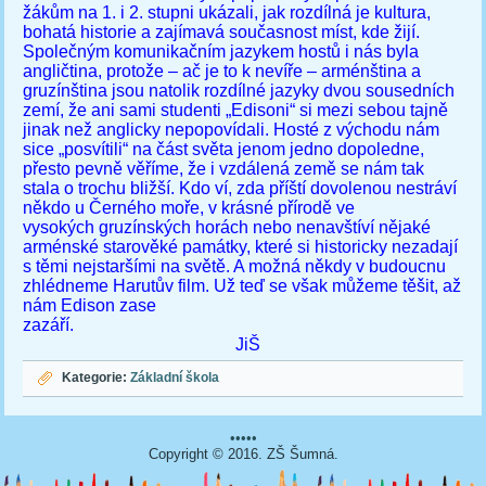
žákům na 1. i 2. stupni ukázali, jak rozdílná je kultura,
bohatá historie a zajímavá současnost míst, kde žijí.
Společným komunikačním jazykem hostů i nás byla
angličtina, protože – ač je to k nevíře – arménština a
gruzínština jsou natolik rozdílné jazyky dvou sousedních
zemí, že ani sami studenti „Edisoni“ si mezi sebou tajně
jinak než anglicky nepopovídali. Hosté z východu nám
sice „posvítili“ na část světa jenom jedno dopoledne,
přesto pevně věříme, že i vzdálená země se nám tak
stala o trochu bližší. Kdo ví, zda příští dovolenou nestráví
někdo u Černého moře, v krásné přírodě ve
vysokých gruzínských horách nebo nenavštíví nějaké
arménské starověké památky, které si historicky nezadají
s těmi nejstaršími na světě. A možná někdy v budoucnu
zhlédneme Harutův film. Už teď se však můžeme těšit, až
nám Edison zase
zazáří.
JiŠ
Kategorie:
Základní škola
•••••
Copyright © 2016. ZŠ Šumná.