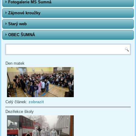
Fotogalerie MŠ Šumná
Zájmové kroužky
Starý web
OBEC ŠUMNÁ
Vyhledávání
Den matek
Celý článek:
zobrazit
Dezifekce školy