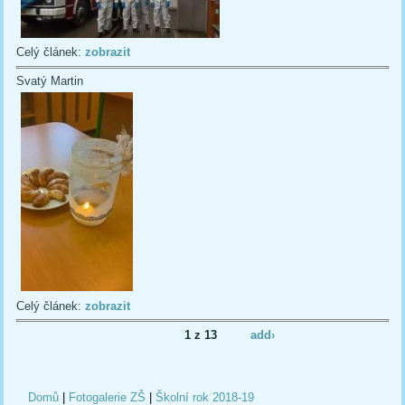
Celý článek:
zobrazit
Svatý Martin
Celý článek:
zobrazit
1 z 13
add›
Domů
|
Fotogalerie ZŠ
|
Školní rok 2018-19