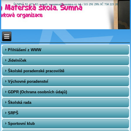
ŠUMNÁ 92, 671 02; e-mail: zssumna@zssumna.cz; tel.: 515 291 299; IČ 750 223 20
Přihlášení z WWW
Jídelníček
Školské poradenské pracoviště
Výchovné poradenství
GDPR (Ochrana osobních údajů)
Školská rada
SRPŠ
Sportovní klub