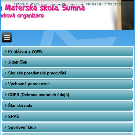
ŠUMNÁ 92, 671 02; e-mail: zssumna@zssumna.cz; tel.: 515 291 299; IČ 750 223 20
Přihlášení z WWW
Jídelníček
Školské poradenské pracoviště
Výchovné poradenství
GDPR (Ochrana osobních údajů)
Školská rada
SRPŠ
Sportovní klub