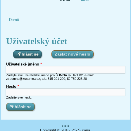
Domů
Jste zde
Uživatelský účet
Přihlásit se
(aktivní záložka)
Zaslat nové heslo
Uživatelské jméno
*
Zadejte své uživatelské jméno pro ŠUMNÁ 92, 671 02; e-mail:
zssumna@zssumna.cz; tel.: 515 291 299; IČ 750 223 20 .
Heslo
*
Zadejte své heslo.
•••••
Copyright © 2016. ZŠ Šumná.