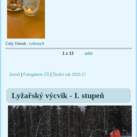
Celý článek:
zobrazit
1 z 13
add›
Domů
|
Fotogalerie ZŠ
|
Školní rok 2016-17
Jste zde
Lyžařský výcvik - I. stupeň