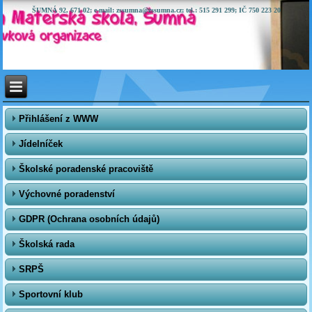
ŠUMNÁ 92, 671 02; e-mail: zssumna@zssumna.cz; tel.: 515 291 299; IČ 750 223 20
Přihlášení z WWW
Jídelníček
Školské poradenské pracoviště
Výchovné poradenství
GDPR (Ochrana osobních údajů)
Školská rada
SRPŠ
Sportovní klub