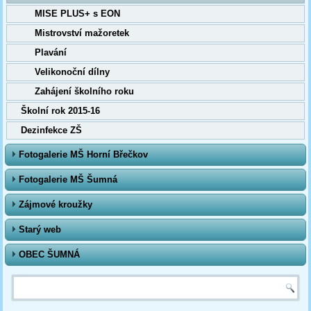
MISE PLUS+ s EON
Mistrovství mažoretek
Plavání
Velikonoční dílny
Zahájení školního roku
Školní rok 2015-16
Dezinfekce ZŠ
Fotogalerie MŠ Horní Břečkov
Fotogalerie MŠ Šumná
Zájmové kroužky
Starý web
OBEC ŠUMNÁ
Vyhledávání