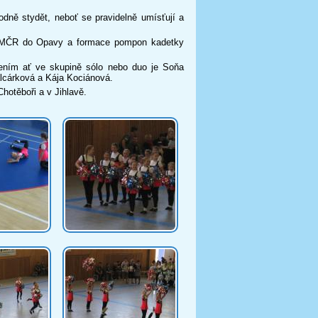
stydět, neboť se pravidelně umísťují a
R do Opavy a formace pompon kadetky
 ať ve skupině sólo nebo duo je Soňa
alcárková a Kája Kociánová.
těboři a v Jihlavě.