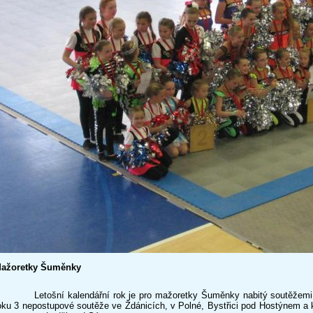
ažoretky Šuměnky
etošní kalendářní rok je pro mažoretky Šuměnky nabitý soutěžemi. K
oku 3 nepostupové soutěže ve Ždánicích, v Polné, Bystřici pod Hostýnem a k