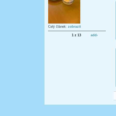
Celý článek:
zobrazit
1 z 13
add›