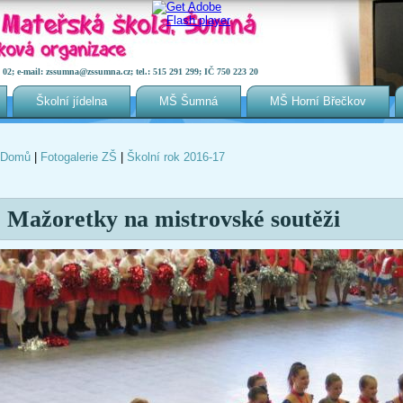
2; e-mail: zssumna@zssumna.cz; tel.: 515 291 299; IČ 750 223 20
Školní jídelna
MŠ Šumná
MŠ Horní Břečkov
Domů
|
Fotogalerie ZŠ
|
Školní rok 2016-17
Jste zde
Mažoretky na mistrovské soutěži