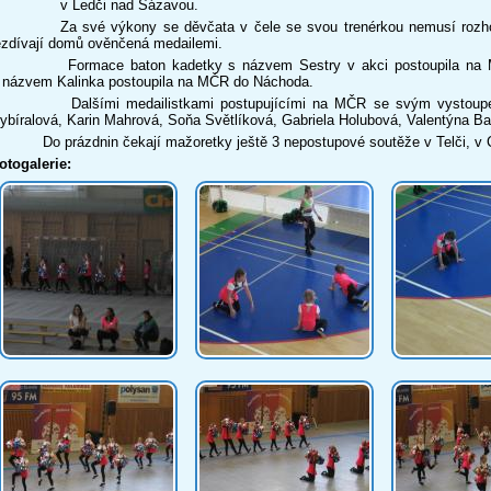
v Ledči nad Sázavou.
a své výkony se děvčata v čele se svou trenérkou nemusí rozhodně 
ezdívají domů ověnčená medailemi.
ormace baton kadetky s názvem Sestry v akci postoupila na MČ
 názvem Kalinka postoupila na MČR do Náchoda.
alšími medailistkami postupujícími na MČR se svým vystoupením
ybíralová, Karin Mahrová, Soňa Světlíková, Gabriela Holubová, Valentýna B
o prázdnin čekají mažoretky ještě 3 nepostupové soutěže v Telči, v Cho
otogalerie: