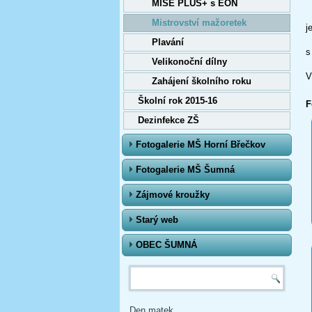
MISE PLUS+ s EON
Z
Mistrovství mažoretek
j
F
Plavání
s
Velikonoční dílny
D
V
Zahájení školního roku
D
Školní rok 2015-16
F
Dezinfekce ZŠ
Fotogalerie MŠ Horní Břečkov
Fotogalerie MŠ Šumná
Zájmové kroužky
Starý web
OBEC ŠUMNÁ
Vyhledávání
Den matek