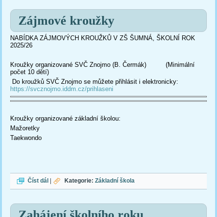
Zájmové kroužky
NABÍDKA ZÁJMOVÝCH KROUŽKŮ V ZŠ ŠUMNÁ, ŠKOLNÍ ROK
2025/26
Kroužky organizované SVČ Znojmo (B. Čermák) (Minimální
počet 10 dětí)
Do kroužků SVČ Znojmo se můžete přihlásit i elektronicky:
https://svcznojmo.iddm.cz/prihlaseni
Kroužky organizované základní školou:
Mažoretky
Taekwondo
Zájmové kroužky
Číst dál
|
Kategorie:
Základní škola
Zahájení školního roku