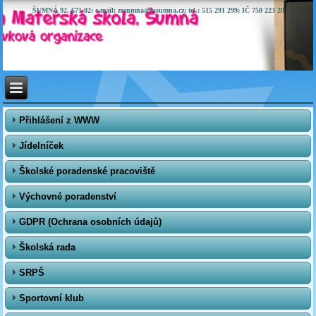
ŠUMNÁ 92, 671 02; e-mail: zssumna@zssumna.cz; tel.: 515 291 299; IČ 750 223 20
Přihlášení z WWW
Jídelníček
Školské poradenské pracoviště
Výchovné poradenství
GDPR (Ochrana osobních údajů)
Školská rada
SRPŠ
Sportovní klub