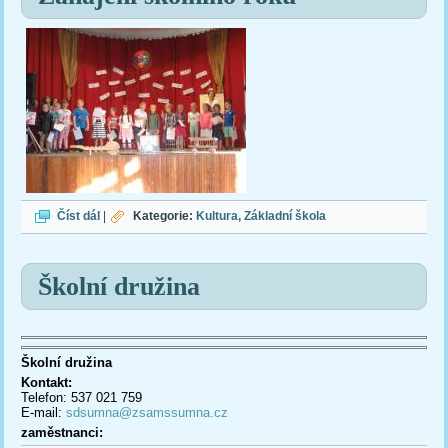
Zahájení školního roku
Číst dál
|
Kategorie:
Kultura
Základní škola
Školní družina
Školní družina
Kontakt:
Telefon: 537 021 759
E-mail:
sdsumna@zsamssumna.cz
zaměstnanci: