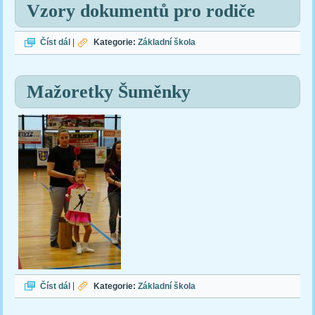
Vzory dokumentů pro rodiče
Vzory dokumentů pro rodiče
Číst dál
|
Kategorie:
Základní škola
Mažoretky Šuměnky
Mažoretky Šuměnky
Číst dál
|
Kategorie:
Základní škola