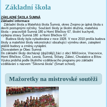
Základní škola
ZÁKLADNÍ ŠKOLA ŠUMNÁ
Základní informace
Základní škola a Mateřská škola Šumná, okres Znojmo je úplná škola s
devíti postupnými ročníky. Součástí školy je školní družina, mateřská
škola – pracoviště Šumná 180 a Horní Břečkov 67, školní kuchyně,
výdejna stravy Šumná 180 a Horní Břečkov 67.
Budova školy byla vybudována v roce 1928. V roce 2010 prošla budova
školy a mateřské školy rekonstrukcí obsahující výměnu oken, zateplení
pláště budovy a změnu vytápění.
Zřizovatelem je Obec Šumná
Do základní školy docházejí (dojíždějí) žáci z obcí Milíčovice, Vracovice,
Horní Břečkov, Čížov, Lesná, Šumná, Štítary, Zálesí, Chvalatice a Bítov.
Výuka probíhá podle školního vzdělávacího programu pro základní
vzdělávání s názvem "Šikovná škola" (Smart school).
Mažoretky na mistrovské soutěži