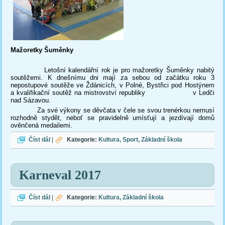
Mažoretky Šuměnky
Letošní kalendářní rok je pro mažoretky Šuměnky nabitý
soutěžemi. K dnešnímu dni mají za sebou od začátku roku 3
nepostupové soutěže ve Ždánicích, v Polné, Bystřici pod Hostýnem
a kvalifikační soutěž na mistrovství republiky v Ledči
nad Sázavou.
Za své výkony se děvčata v čele se svou trenérkou nemusí
rozhodně stydět, neboť se pravidelně umísťují a jezdívají domů
ověnčená medailemi.
Mažoretky na mistrovské soutěži
Číst dál
|
Kategorie:
Kultura
Sport
Základní škola
Karneval 2017
Karneval 2017
Číst dál
|
Kategorie:
Kultura
Základní škola