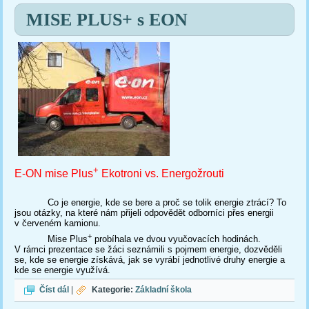
MISE PLUS+ s EON
+
E-ON mise Plus
Ekotroni vs. Energožrouti
Co je energie, kde se bere a proč se tolik energie ztrácí? To
jsou otázky, na které nám přijeli odpovědět odborníci přes energii
v červeném kamionu.
+
Mise Plus
probíhala ve dvou vyučovacích hodinách.
V rámci prezentace se žáci seznámili s pojmem energie, dozvěděli
se, kde se energie získává, jak se vyrábí jednotlivé druhy energie a
kde se energie využívá.
MISE PLUS+ s EON
Číst dál
|
Kategorie:
Základní škola