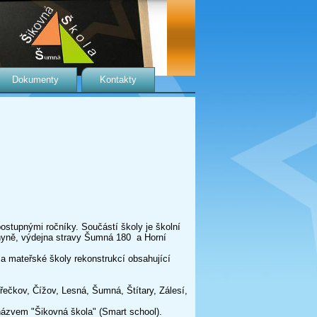
Dokumenty
Kontakty
stupnými ročníky. Součástí školy je školní
chyně, výdejna stravy Šumná 180 a Horní
 mateřské školy rekonstrukcí obsahující
Břečkov, Čížov, Lesná, Šumná, Štítary, Zálesí,
názvem "Šikovná škola" (Smart school).