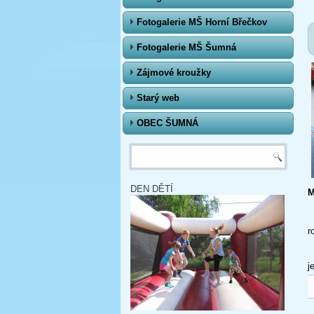
Fotogalerie MŠ Horní Břečkov
Fotogalerie MŠ Šumná
Zájmové kroužky
Starý web
OBEC ŠUMNÁ
Vyhledávání
DEN DĚTÍ
M
L
r
Z
j