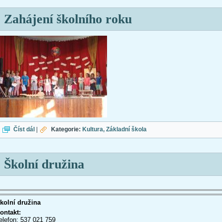
Zahájení školního roku
Zahájení školního roku
Číst dál
|
Kategorie:
Kultura
Základní škola
Školní družina
kolní družina
ontakt:
elefon: 537 021 759