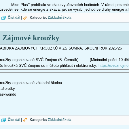
+
Mise Plus
probíhala ve dvou vyučovacích hodinách. V rámci prezenta
ozvěděli se, kde se energie získává, jak se vyrábí jednotlivé druhy energie a
MISE PLUS+ s EON
Číst dál
|
Kategorie:
Základní škola
Zájmové kroužky
ABÍDKA ZÁJMOVÝCH KROUŽKŮ V ZŠ ŠUMNÁ, ŠKOLNÍ ROK 2025/26
roužky organizované SVČ Znojmo (B. Čermák) (Minimální počet 10 dět
o kroužků SVČ Znojmo se můžete přihlásit i elektronicky:
https://svcznojmo
roužky organizované základní školou:
ažoretky
aekwondo
Zájmové kroužky
Číst dál
|
Kategorie:
Základní škola