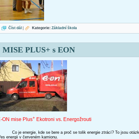
Mažoretky Šuměnky
Číst dál
|
Kategorie:
Základní škola
MISE PLUS+ s EON
+
-ON mise Plus
Ekotroni vs. Energožrouti
o je energie, kde se bere a proč se tolik energie ztrácí? To jsou otázky,
řes energii v červeném kamionu.