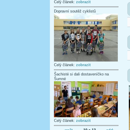
Celý článek:
zobrazit
Dopravní soutěž cyklistů
Celý článek:
zobrazit
Šachisté si dali dostaveníčko na
Šumné
Celý článek:
zobrazit
‹zpět
10 z 13
add›