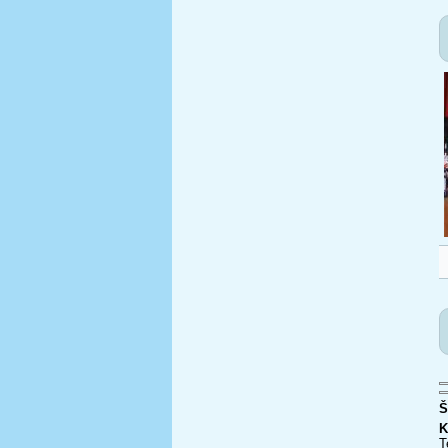
Š
K
T