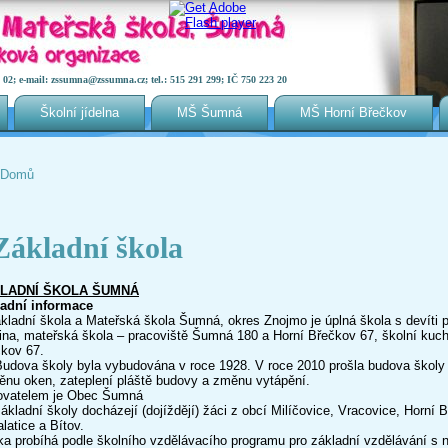
2; e-mail: zssumna@zssumna.cz; tel.: 515 291 299; IČ 750 223 20
Školní jídelna
MŠ Šumná
MŠ Horní Břečkov
Domů
Jste zde
Základní škola
LADNÍ ŠKOLA ŠUMNÁ
ladní informace
adní škola a Mateřská škola Šumná, okres Znojmo je úplná škola s devíti po
ina, mateřská škola – pracoviště Šumná 180 a Horní Břečkov 67, školní ku
kov 67.
va školy byla vybudována v roce 1928. V roce 2010 prošla budova školy a
nu oken, zateplení pláště budovy a změnu vytápění.
ovatelem je Obec Šumná
ákladní školy docházejí (dojíždějí) žáci z obcí Milíčovice, Vracovice, Horní 
latice a Bítov.
a probíhá podle školního vzdělávacího programu pro základní vzdělávání s 