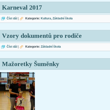
Karneval 2017
Karneval 2017
Číst dál
|
Kategorie:
Kultura
Základní škola
Vzory dokumentů pro rodiče
Vzory dokumentů pro rodiče
Číst dál
|
Kategorie:
Základní škola
Mažoretky Šuměnky