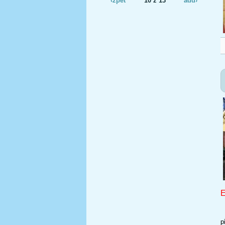
E
C
p