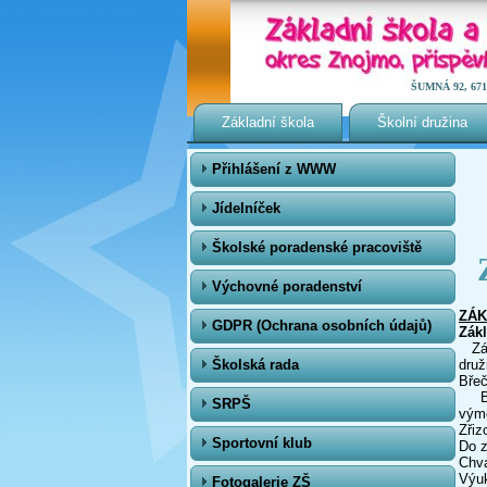
ŠUMNÁ 92, 671 0
Základní škola
Školní družina
Přihlášení z WWW
Jídelníček
Školské poradenské pracoviště
Výchovné poradenství
ZÁK
GDPR (Ochrana osobních údajů)
Zák
Zákl
Školská rada
druž
Břeč
Budo
SRPŠ
výmě
Zřiz
Sportovní klub
Do z
Chva
Výuk
Fotogalerie ZŠ