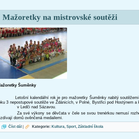
Mažoretky na mistrovské soutěži
ažoretky Šuměnky
etošní kalendářní rok je pro mažoretky Šuměnky nabitý soutěžemi. K
oku 3 nepostupové soutěže ve Ždánicích, v Polné, Bystřici pod Hostýnem a k
v Ledči nad Sázavou.
a své výkony se děvčata v čele se svou trenérkou nemusí rozhodně 
ezdívají domů ověnčená medailemi.
Mažoretky na mistrovské soutěži
Číst dál
|
Kategorie:
Kultura
Sport
Základní škola