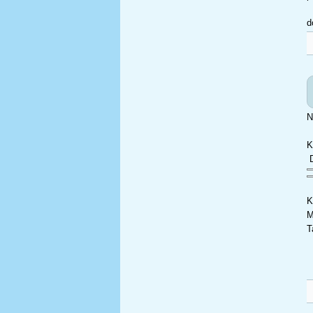
d
N
K
D
K
M
T