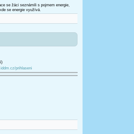
ce se žáci seznámili s pojmem energie,
 kde se energie využívá.
í)
.iddm.cz/prihlaseni