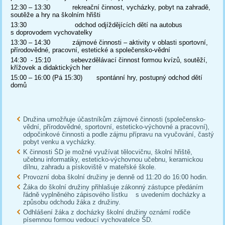
12:30 – 13:30 rekreační činnost, vycházky, pobyt na zahradě,
soutěže a hry na školním hřišti
13:30 odchod odjíždějících dětí na autobus
s doprovodem vychovatelky
13:30 – 14:30 zájmové činnosti – aktivity v oblasti sportovní,
přírodovědné, pracovní, estetické a společensko-vědní
14:30 - 15:10 sebevzdělávací činnost formou kvízů, soutěží,
křížovek a didaktických her
15:00 – 16:00 (Pá 15:30) spontánní hry, postupný odchod dětí
domů
Družina umožňuje účastníkům zájmové činnosti (společensko-
vědní, přírodovědné, sportovní, esteticko-výchovné a pracovní),
odpočinkové činnosti a podle zájmu přípravu na vyučování, častý
pobyt venku a vycházky.
K činnosti ŠD je možné využívat tělocvičnu, školní hřiště,
učebnu informatiky, esteticko-výchovnou učebnu, keramickou
dílnu, zahradu a pískoviště v mateřské škole.
Provozní doba školní družiny je denně od 11:20 do 16:00 hodin.
Žáka do školní družiny přihlašuje zákonný zástupce předáním
řádně vyplněného zápisového lístku s uvedením docházky a
způsobu odchodu žáka z družiny.
Odhlášení žáka z docházky školní družiny oznámí rodiče
písemnou formou vedoucí vychovatelce ŠD.