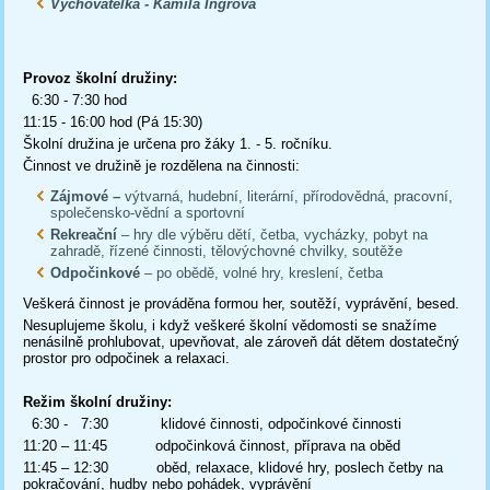
Vychovatelka - Kamila Ingrová
Provoz školní družiny:
6:30 - 7:30 hod
11:15 - 16:00 hod (Pá 15:30)
Školní družina je určena pro žáky 1. - 5. ročníku.
Činnost ve družině je rozdělena na činnosti:
Zájmové –
výtvarná, hudební, literární, přírodovědná, pracovní,
společensko-vědní a sportovní
Rekreační
– hry dle výběru dětí, četba, vycházky, pobyt na
zahradě, řízené činnosti, tělovýchovné chvilky, soutěže
Odpočinkové
– po obědě, volné hry, kreslení, četba
Veškerá činnost je prováděna formou her, soutěží, vyprávění, besed.
Nesuplujeme školu, i když veškeré školní vědomosti se snažíme
nenásilně prohlubovat, upevňovat, ale zároveň dát dětem dostatečný
prostor pro odpočinek a relaxaci.
Režim školní družiny:
6:30 - 7:30 klidové činnosti, odpočinkové činnosti
11:20 – 11:45 odpočinková činnost, příprava na oběd
11:45 – 12:30 oběd, relaxace, klidové hry, poslech četby na
pokračování, hudby nebo pohádek, vyprávění