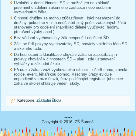
Uvolnění z denní činnosti ŠD je možné jen na základě
písemného sdělení zákonného zástupce nebo osobním
vyzvednutím žáka.
Činnosti družiny se mohou zúčastňovat i žáci nezařazení do
družiny, pokud se v nich neúčastní plný počet zařazených žáků
stanovený pro oddělení (například dělené vyučovací hodiny,
přerušení výuky apod.).
Bez vědomí vychovatelky žák neopouští oddělení ŠD.
Žáci se řídí pokyny vychovatelky ŠD, pravidly vnitřního řádu ŠD
a školního řádu.
Do hodnocení a klasifikace chování žáka se započítávají i
projevy chování v činnostech ŠD – platí i zde ustanovení
vyhlášky o základní škole.
Při úrazu žáka zváží vychovatelka situaci – ošetří sama, zavolá
rodiče, event. lékařskou pomoc. Všechny úrazy eviduje
neprodleně v knize úrazů, úraz podléhající registraci (absence
žáka ve škole) ohlašuje vedení školy.
Kategorie:
Základní škola
•••••
Copyright © 2016. ZŠ Šumná.