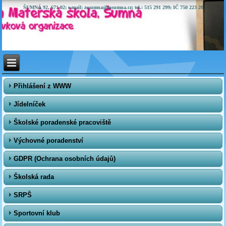
ŠUMNÁ 92, 671 02; e-mail: zssumna@zssumna.cz; tel.: 515 291 299; IČ 750 223 20
Přihlášení z WWW
Jídelníček
Školské poradenské pracoviště
Výchovné poradenství
GDPR (Ochrana osobních údajů)
Školská rada
SRPŠ
Sportovní klub