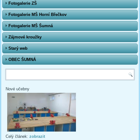
Fotogalerie ZŠ
Fotogalerie MŠ Horní Břečkov
Fotogalerie MŠ Šumná
Zájmové kroužky
Starý web
OBEC ŠUMNÁ
Vyhledávání
Nové učebny
Celý článek:
zobrazit