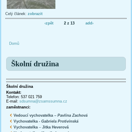
Celý článek:
zobrazit
‹zpět
2 z 13
add›
Domů
Jste zde
Školní družina
Školní družina
Kontakt:
Telefon: 537 021 759
E-mail:
sdsumna@zsamssumna.cz
zaměstnanci:
Vedoucí vychovatelka –
Pavlína Zachová
Vychovatelka -
Gabriela Protivínská
Vychovatelka
–
Jitka Heverová