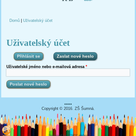
Domů
|
Uživatelský účet
Jste zde
Uživatelský účet
Přihlásit se
Zaslat nové heslo
(aktivní záložka)
Uživatelské jméno nebo e-mailová adresa
*
•••••
Copyright © 2016. ZŠ Šumná.
Designed by
VENDY atelier
.