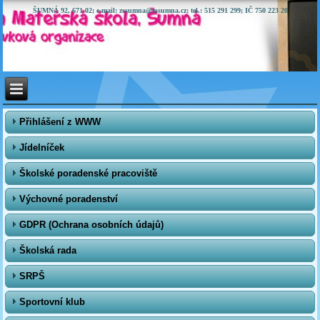
ŠUMNÁ 92, 671 02; e-mail: zssumna@zssumna.cz; tel.: 515 291 299; IČ 750 223 20
Přihlášení z WWW
Jídelníček
Školské poradenské pracoviště
Výchovné poradenství
GDPR (Ochrana osobních údajů)
Školská rada
SRPŠ
Sportovní klub