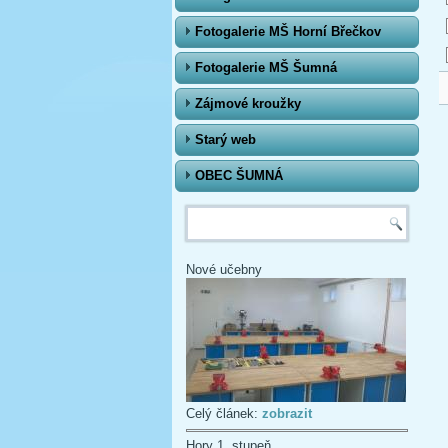
Fotogalerie MŠ Horní Břečkov
Fotogalerie MŠ Šumná
Zájmové kroužky
Starý web
OBEC ŠUMNÁ
Vyhledávání
Nové učebny
Celý článek:
zobrazit
Hory 1. stupeň