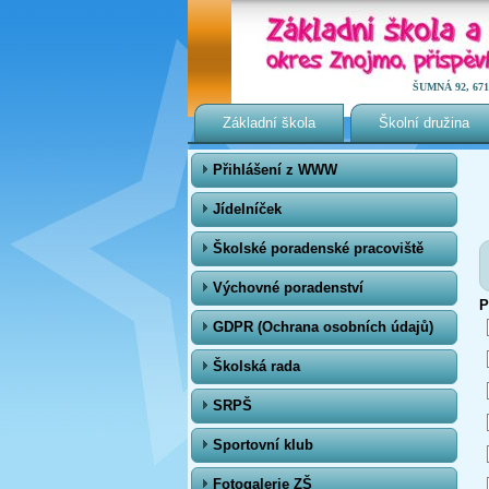
ŠUMNÁ 92, 671 0
Základní škola
Školní družina
Přihlášení z WWW
Jídelníček
Školské poradenské pracoviště
Výchovné poradenství
P
GDPR (Ochrana osobních údajů)
Školská rada
SRPŠ
Sportovní klub
Fotogalerie ZŠ