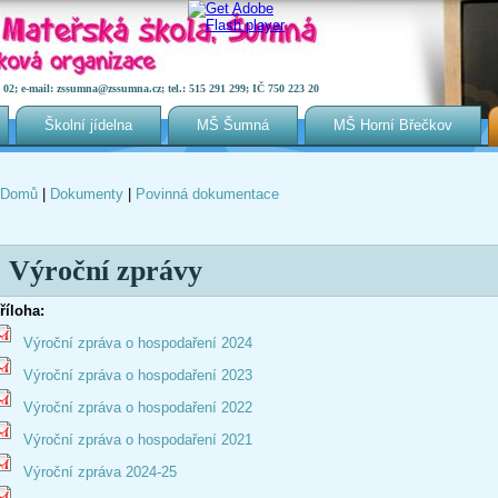
2; e-mail: zssumna@zssumna.cz; tel.: 515 291 299; IČ 750 223 20
Školní jídelna
MŠ Šumná
MŠ Horní Břečkov
Domů
|
Dokumenty
|
Povinná dokumentace
Jste zde
Výroční zprávy
říloha:
Výroční zpráva o hospodaření 2024
Výroční zpráva o hospodaření 2023
Výroční zpráva o hospodaření 2022
Výroční zpráva o hospodaření 2021
Výroční zpráva 2024-25