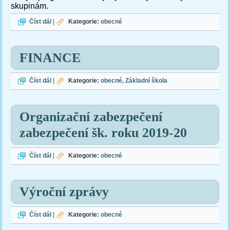
skupinám.
Planetárium
Číst dál
|
Kategorie:
obecné
FINANCE
FINANCE
Číst dál
|
Kategorie:
obecné
Základní škola
Organizační zabezpečení
zabezpečení šk. roku 2019-20
Organizační zabezpečení zabezpečení šk. roku 2019-20
Číst dál
|
Kategorie:
obecné
Výroční zprávy
Výroční zprávy
Číst dál
|
Kategorie:
obecné