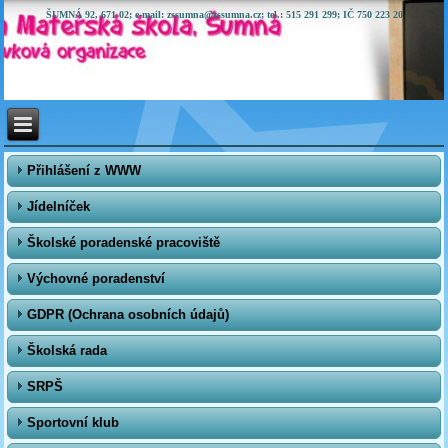
ŠUMNÁ 92, 671 02; e-mail: zssumna@zssumna.cz; tel.: 515 291 299; IČ 750 223 20
Přihlášení z WWW
Jídelníček
Školské poradenské pracoviště
Výchovné poradenství
GDPR (Ochrana osobních údajů)
Školská rada
SRPŠ
Sportovní klub