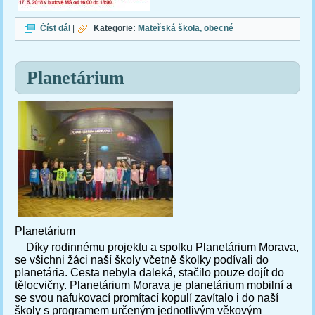
Zápis
Číst dál
|
Kategorie:
Mateřská škola
obecné
Planetárium
Planetárium
Díky rodinnému projektu a spolku Planetárium Morava,
se všichni žáci naší školy včetně školky podívali do
planetária. Cesta nebyla daleká, stačilo pouze dojít do
tělocvičny.
Planetárium Morava je planetárium mobilní a
se svou nafukovací promítací kopulí zavítalo i do naší
školy s programem určeným jednotlivým věkovým