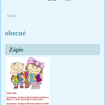
Domů
Jste zde
obecné
Zápis