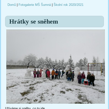
Domů
|
Fotogalerie MŠ Šumná
|
Školní rok 2020/2021
Jste zde
Hrátky se sněhem
Užíváme si sněhu, co to jde.