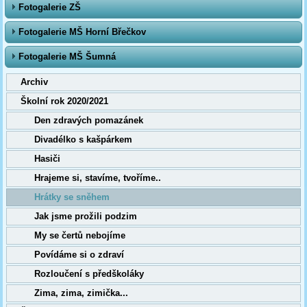
Fotogalerie ZŠ
Fotogalerie MŠ Horní Břečkov
Fotogalerie MŠ Šumná
Archiv
Školní rok 2020/2021
Den zdravých pomazánek
Divadélko s kašpárkem
Hasiči
Hrajeme si, stavíme, tvoříme..
Hrátky se sněhem
Jak jsme prožili podzim
My se čertů nebojíme
Povídáme si o zdraví
Rozloučení s předškoláky
Zima, zima, zimička...