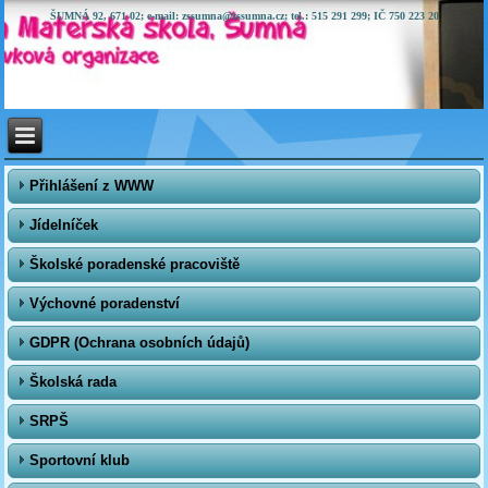
ŠUMNÁ 92, 671 02; e-mail: zssumna@zssumna.cz; tel.: 515 291 299; IČ 750 223 20
Přihlášení z WWW
Jídelníček
Školské poradenské pracoviště
Výchovné poradenství
GDPR (Ochrana osobních údajů)
Školská rada
SRPŠ
Sportovní klub