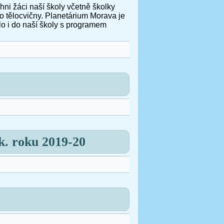
ni žáci naší školy včetně školky
o tělocvičny.
Planetárium Morava je
lo i do naší školy s programem
k. roku 2019-20