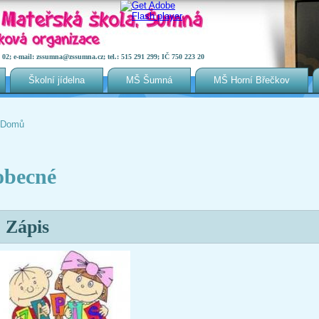
2; e-mail: zssumna@zssumna.cz; tel.: 515 291 299; IČ 750 223 20
Školní jídelna
MŠ Šumná
MŠ Horní Břečkov
Domů
Jste zde
obecné
Zápis