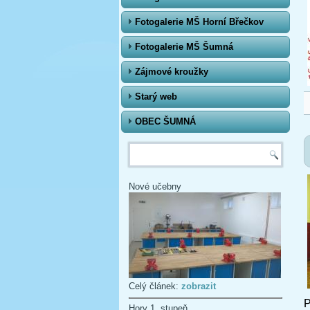
Fotogalerie MŠ Horní Břečkov
Fotogalerie MŠ Šumná
Zájmové kroužky
Starý web
OBEC ŠUMNÁ
Vyhledávání
Nové učebny
Celý článek:
zobrazit
P
Hory 1. stupeň