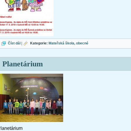
Zápis
Číst dál
|
Kategorie:
Mateřská škola
obecné
Planetárium
lanetárium