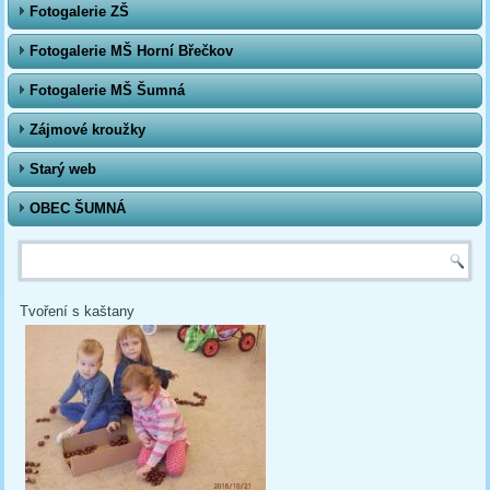
Fotogalerie ZŠ
Fotogalerie MŠ Horní Břečkov
Fotogalerie MŠ Šumná
Zájmové kroužky
Starý web
OBEC ŠUMNÁ
Vyhledávání
Tvoření s kaštany