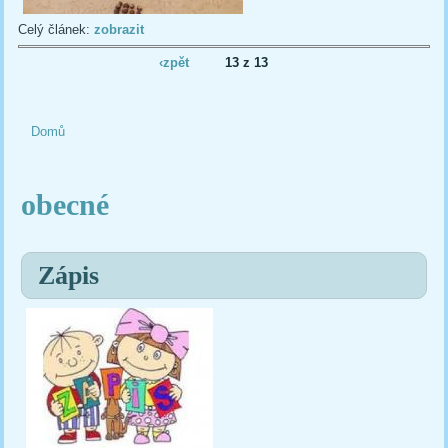
Celý článek:
zobrazit
‹zpět
13 z 13
Domů
Jste zde
obecné
Zápis