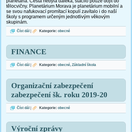
planetária. Cesta nebyla daleká, stačilo pouze dojít do
tělocvičny.
Planetárium Morava je planetárium mobilní a
se svou nafukovací promítací kopulí zavítalo i do naší
školy s programem určeným jednotlivým věkovým
skupinám.
Planetárium
Číst dál
|
Kategorie:
obecné
FINANCE
FINANCE
Číst dál
|
Kategorie:
obecné
Základní škola
Organizační zabezpečení
zabezpečení šk. roku 2019-20
Organizační zabezpečení zabezpečení šk. roku 2019-20
Číst dál
|
Kategorie:
obecné
Výroční zprávy