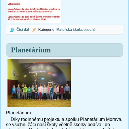
Zápis
Číst dál
|
Kategorie:
Mateřská škola
obecné
Planetárium
Planetárium
Díky rodinnému projektu a spolku Planetárium Morava,
se všichni žáci naší školy včetně školky podívali do