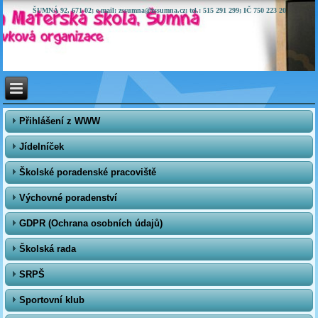
ŠUMNÁ 92, 671 02; e-mail: zssumna@zssumna.cz; tel.: 515 291 299; IČ 750 223 20
Přihlášení z WWW
Jídelníček
Školské poradenské pracoviště
Výchovné poradenství
GDPR (Ochrana osobních údajů)
Školská rada
SRPŠ
Sportovní klub