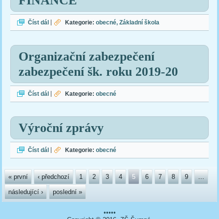
FINANCE
FINANCE
Číst dál
|
Kategorie:
obecné
Základní škola
Organizační zabezpečení
zabezpečení šk. roku 2019-20
Organizační zabezpečení zabezpečení šk. roku 2019-20
Číst dál
|
Kategorie:
obecné
Výroční zprávy
Výroční zprávy
Číst dál
|
Kategorie:
obecné
Stránky
« první
‹ předchozí
1
2
3
4
5
6
7
8
9
…
následující ›
poslední »
•••••