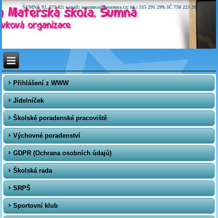
ŠUMNÁ 92, 671 02; e-mail: zssumna@zssumna.cz; tel.: 515 291 299; IČ 750 223 20
Přihlášení z WWW
Jídelníček
Školské poradenské pracoviště
Výchovné poradenství
GDPR (Ochrana osobních údajů)
Školská rada
SRPŠ
Sportovní klub