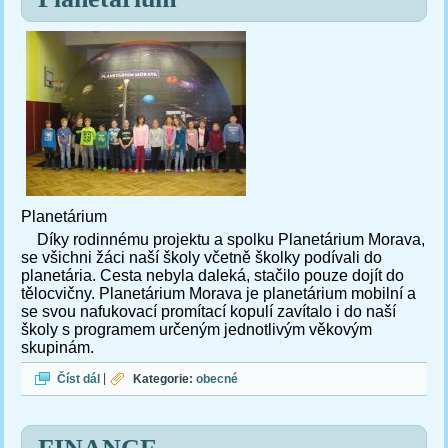
Planetárium
Díky rodinnému projektu a spolku Planetárium Morava,
se všichni žáci naší školy včetně školky podívali do
planetária. Cesta nebyla daleká, stačilo pouze dojít do
tělocvičny.
Planetárium Morava je planetárium mobilní a
se svou nafukovací promítací kopulí zavítalo i do naší
školy s programem určeným jednotlivým věkovým
skupinám.
Planetárium
Číst dál
|
Kategorie:
obecné