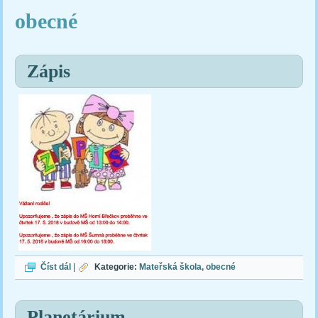
obecné
Zápis
Zápis
Číst dál
|
Kategorie:
Mateřská škola
obecné
Planetárium