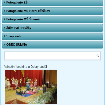
Fotogalerie ZŠ
Fotogalerie MŠ Horní Břečkov
Fotogalerie MŠ Šumná
Zájmové kroužky
Starý web
OBEC ŠUMNÁ
Vyhledávání
Vánoční besídka a Dobrý anděl