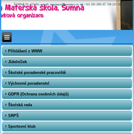
ŠUMNÁ 92, 671 02; e-mail: zssumna@zssumna.cz; tel.: 515 291 299; IČ 750 223 20
Přihlášení z WWW
Jídelníček
Školské poradenské pracoviště
Výchovné poradenství
GDPR (Ochrana osobních údajů)
Školská rada
SRPŠ
Sportovní klub