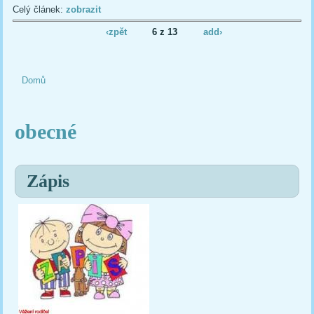
Celý článek:
zobrazit
‹zpět
6 z 13
add›
Domů
Jste zde
obecné
Zápis