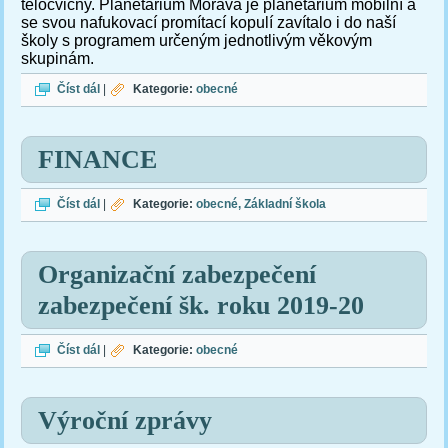
tělocvičny.
Planetárium Morava je planetárium mobilní a
se svou nafukovací promítací kopulí zavítalo i do naší
školy s programem určeným jednotlivým věkovým
skupinám.
Planetárium
Číst dál
|
Kategorie:
obecné
FINANCE
FINANCE
Číst dál
|
Kategorie:
obecné
Základní škola
Organizační zabezpečení
zabezpečení šk. roku 2019-20
Organizační zabezpečení zabezpečení šk. roku 2019-20
Číst dál
|
Kategorie:
obecné
Výroční zprávy