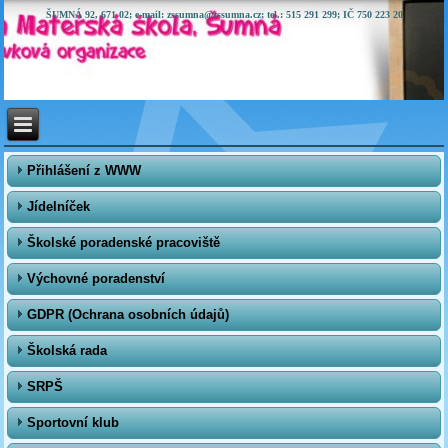
ŠUMNÁ 92, 671 02; e-mail: zssumna@zssumna.cz; tel.: 515 291 299; IČ 750 223 20
Přihlášení z WWW
Jídelníček
Školské poradenské pracoviště
Výchovné poradenství
GDPR (Ochrana osobních údajů)
Školská rada
SRPŠ
Sportovní klub