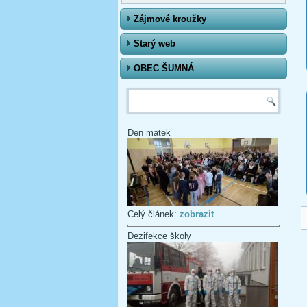
Zájmové kroužky
Starý web
OBEC ŠUMNÁ
Vyhledávání
Den matek
Celý článek:
zobrazit
Dezifekce školy