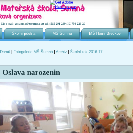
2; e-mail: zssumna@zssumna.cz; tel.: 515 291 299; IČ 750 223 20
Školní jídelna
MŠ Šumná
MŠ Horní Břečkov
Domů
|
Fotogalerie MŠ Šumná
|
Archiv
|
Školní rok 2016-17
Jste zde
Oslava narozenin