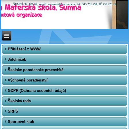
ŠUMNÁ 92, 671 02; e-mail: zssumna@zssumna.cz; tel.: 515 291 299; IČ 750 223 20
Přihlášení z WWW
Jídelníček
Školské poradenské pracoviště
Výchovné poradenství
GDPR (Ochrana osobních údajů)
Školská rada
SRPŠ
Sportovní klub