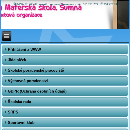
ŠUMNÁ 92, 671 02; e-mail: zssumna@zssumna.cz; tel.: 515 291 299; IČ 750 223 20
Přihlášení z WWW
Jídelníček
Školské poradenské pracoviště
Výchovné poradenství
GDPR (Ochrana osobních údajů)
Školská rada
SRPŠ
Sportovní klub